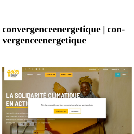
con­vergenceener­geti­que | con­
vergenceener­geti­que